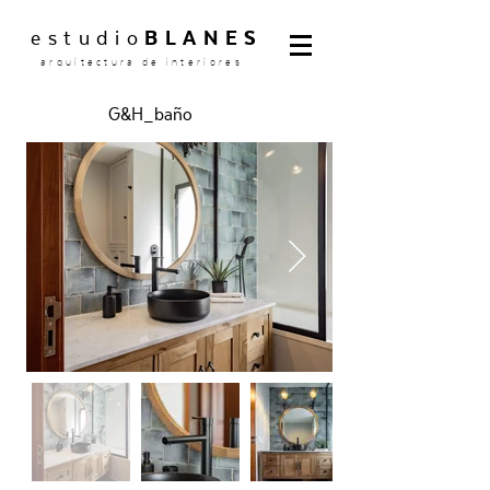
estudio
BLANES
arquitectura de interiores
G&H_baño