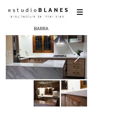
estudio
BLANES
arquitectura de interiores
BARRA