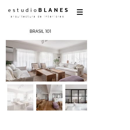
estudio
BLANES
arquitectura de interiores
BRASIL 101